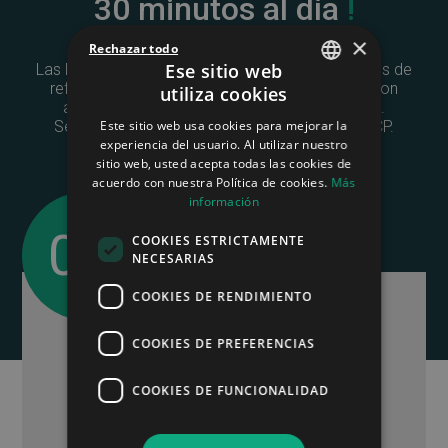
30 minutos al día
!
×
Rechazar todo
Ese sitio web
Las lecturas de temperatura de todos sus equipos de
refrigeración (nevera, cámara frigorífica, etc.) son
utiliza cookies
FRENCH
automáticas y se realizan gracias a sensores.
Este sitio web usa cookies para mejorar la
Se instalan y se conectan a la aplicación HACCP.
ENGLISH
experiencia del usuario. Al utilizar nuestro
sitio web, usted acepta todas las cookies de
SPANISH
acuerdo con nuestra Política de cookies.
Más
información
01.
COOKIES ESTRICTAMENTE
NECESARIAS
COOKIES DE RENDIMIENTO
COOKIES DE PREFERENCIAS
Registro manual y/o automático de las
COOKIES DE FUNCIONALIDAD
lecturas de temperatura y en la
aplicación